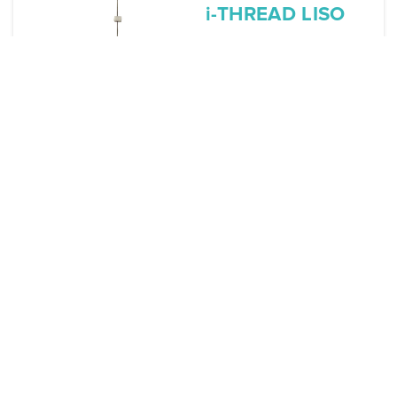
i-THREAD LISO
EYEBAG
30 g x 38 mm x 50
mm
i-THREAD LISO
FILLER
21 g x 38 mm x 50
mm